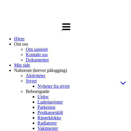
Veksle
navigasjon
Hjem
Om oss
Om sameiet
Kontakt oss
Dokumenter
Min side
Naborom (krever pålogging)
Aktiviteter
Styret
Nyheter fra styret
Beboerguide
Unloc
Ladestasjoner
Parkering
Postkasseskilt
Ringeklokke
Radiatorer
Vaktmester