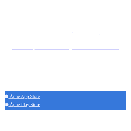
Copyright © 2026
Naborom
Personvernerklæring
•
Brukervilkår
Se særskilt personvernerklæring for Hoff Terrasse Sameie
Hold deg oppdatert på det som skjer der du
bor. Last ned Naborom.
Åpne App Store
Åpne Play Store