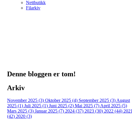
Nettbutikk
Filarkiv
Denne bloggen er tom!
Arkiv
November 2025 (3)
Oktober 2025 (4)
September 2025 (3)
August
2025 (1)
Juli 2025 (1)
Juni 2025 (2)
Mai 2025 (7)
April 2025 (5)
Mars 2025 (3)
Januar 2025 (7)
2024 (37)
2023 (30)
2022 (44)
202
(42)
2020 (3)