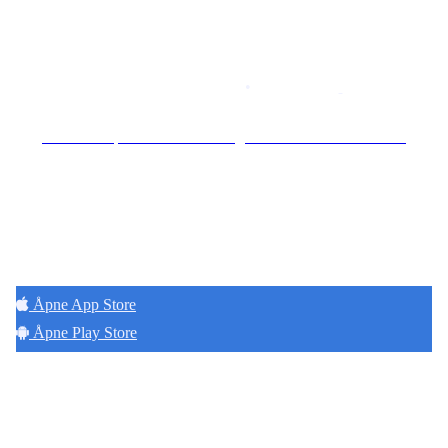
Copyright © 2026
Naborom
Personvernerklæring
•
Brukervilkår
Se særskilt personvernerklæring for Hoff Terrasse Sameie
Hold deg oppdatert på det som skjer der du
bor. Last ned Naborom.
Åpne App Store
Åpne Play Store