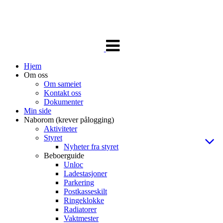
Veksle
navigasjon
Hjem
Om oss
Om sameiet
Kontakt oss
Dokumenter
Min side
Naborom (krever pålogging)
Aktiviteter
Styret
Nyheter fra styret
Beboerguide
Unloc
Ladestasjoner
Parkering
Postkasseskilt
Ringeklokke
Radiatorer
Vaktmester