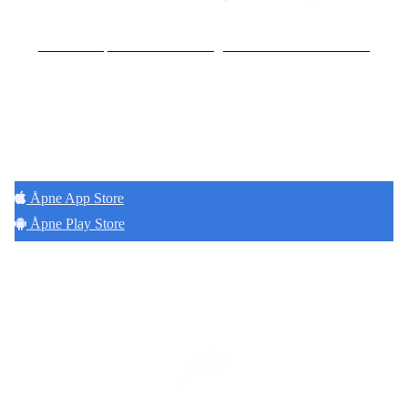
Se særskilt personvernerklæring for Hoff Terrasse Sameie
Hold deg oppdatert på det som skjer der du
bor. Last ned Naborom.
Åpne App Store
Åpne Play Store