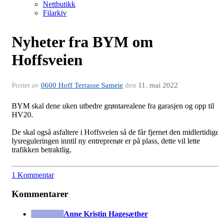
Nettbutikk
Filarkiv
Nyheter fra BYM om
Hoffsveien
Postet av
0600 Hoff Terrasse Sameie
den
11. mai 2022
BYM skal dene uken utbedre grøntarealene fra garasjen og opp til
HV20.
De skal også asfaltere i Hoffsveien så de får fjernet den midlertidig
lysreguleringen inntil ny entreprenør er på plass, dette vil lette
trafikken betraktlig.
1 Kommentar
Kommentarer
Anne Kristin Hagesæther