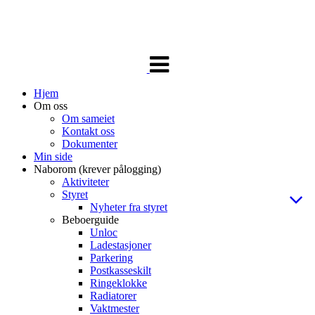
Veksle
navigasjon
Hjem
Om oss
Om sameiet
Kontakt oss
Dokumenter
Min side
Naborom (krever pålogging)
Aktiviteter
Styret
Nyheter fra styret
Beboerguide
Unloc
Ladestasjoner
Parkering
Postkasseskilt
Ringeklokke
Radiatorer
Vaktmester