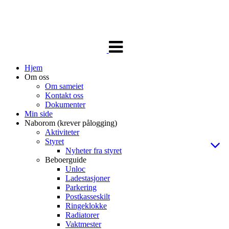
Veksle
navigasjon
Hjem
Om oss
Om sameiet
Kontakt oss
Dokumenter
Min side
Naborom (krever pålogging)
Aktiviteter
Styret
Nyheter fra styret
Beboerguide
Unloc
Ladestasjoner
Parkering
Postkasseskilt
Ringeklokke
Radiatorer
Vaktmester