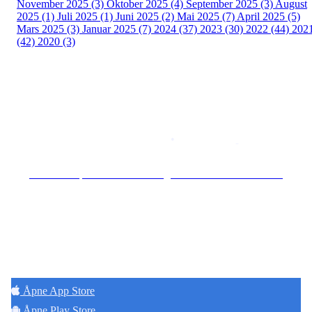
November 2025 (3)
Oktober 2025 (4)
September 2025 (3)
August
2025 (1)
Juli 2025 (1)
Juni 2025 (2)
Mai 2025 (7)
April 2025 (5)
Mars 2025 (3)
Januar 2025 (7)
2024 (37)
2023 (30)
2022 (44)
202
(42)
2020 (3)
Copyright © 2026
Naborom
Personvernerklæring
•
Brukervilkår
Se særskilt personvernerklæring for Hoff Terrasse Sameie
Hold deg oppdatert på det som skjer der du
bor. Last ned Naborom.
Åpne App Store
Åpne Play Store