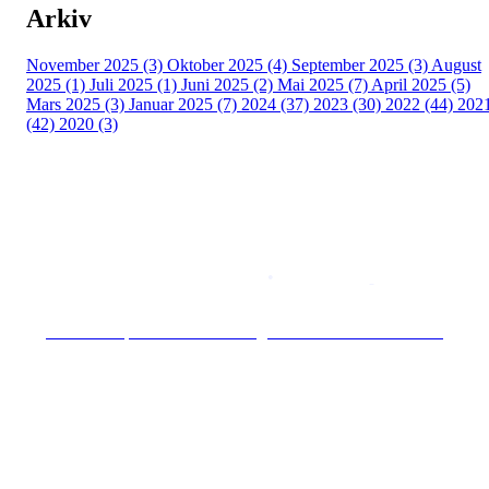
Arkiv
November 2025 (3)
Oktober 2025 (4)
September 2025 (3)
August
2025 (1)
Juli 2025 (1)
Juni 2025 (2)
Mai 2025 (7)
April 2025 (5)
Mars 2025 (3)
Januar 2025 (7)
2024 (37)
2023 (30)
2022 (44)
202
(42)
2020 (3)
Copyright © 2026
Naborom
Personvernerklæring
•
Brukervilkår
Se særskilt personvernerklæring for Hoff Terrasse Sameie
Hold deg oppdatert på det som skjer der du
bor. Last ned Naborom.