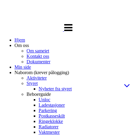
Veksle
navigasjon
Hjem
Om oss
Om sameiet
Kontakt oss
Dokumenter
Min side
Naborom (krever pålogging)
Aktiviteter
Styret
Nyheter fra styret
Beboerguide
Unloc
Ladestasjoner
Parkering
Postkasseskilt
Ringeklokke
Radiatorer
Vaktmester