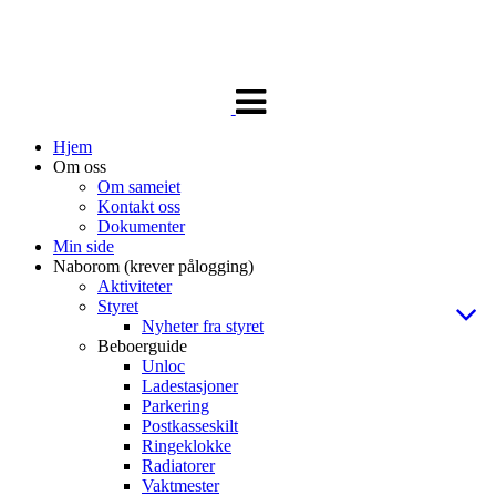
Veksle
navigasjon
Hjem
Om oss
Om sameiet
Kontakt oss
Dokumenter
Min side
Naborom (krever pålogging)
Aktiviteter
Styret
Nyheter fra styret
Beboerguide
Unloc
Ladestasjoner
Parkering
Postkasseskilt
Ringeklokke
Radiatorer
Vaktmester