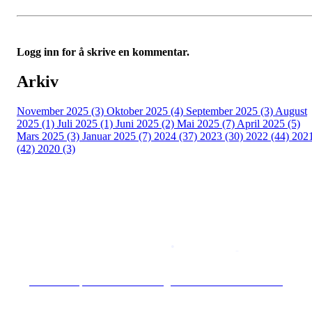
Logg inn for å skrive en kommentar.
Arkiv
November 2025 (3)
Oktober 2025 (4)
September 2025 (3)
August
2025 (1)
Juli 2025 (1)
Juni 2025 (2)
Mai 2025 (7)
April 2025 (5)
Mars 2025 (3)
Januar 2025 (7)
2024 (37)
2023 (30)
2022 (44)
202
(42)
2020 (3)
Copyright © 2026
Naborom
Personvernerklæring
•
Brukervilkår
Se særskilt personvernerklæring for Hoff Terrasse Sameie