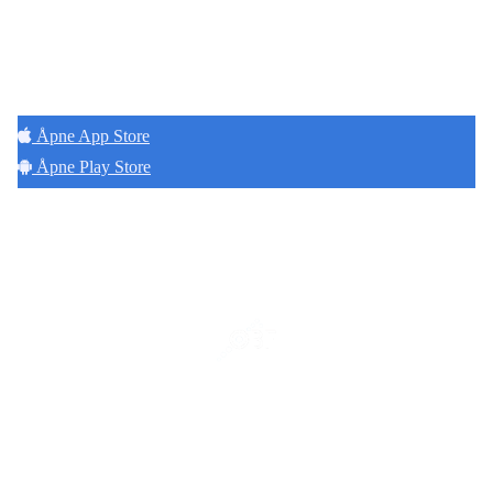
Hold deg oppdatert på det som skjer der du
bor. Last ned Naborom.
Åpne App Store
Åpne Play Store