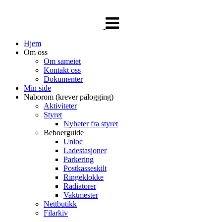
Veksle
navigasjon
Hjem
Om oss
Om sameiet
Kontakt oss
Dokumenter
Min side
Naborom (krever pålogging)
Aktiviteter
Styret
Nyheter fra styret
Beboerguide
Unloc
Ladestasjoner
Parkering
Postkasseskilt
Ringeklokke
Radiatorer
Vaktmester
Nettbutikk
Filarkiv