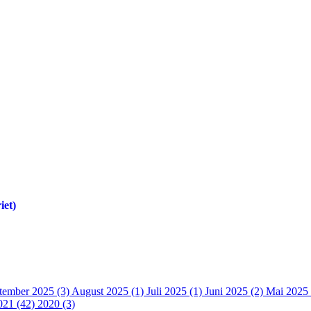
iet)
tember 2025 (3)
August 2025 (1)
Juli 2025 (1)
Juni 2025 (2)
Mai 2025 
021 (42)
2020 (3)