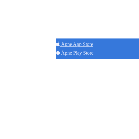
Hold
Åpne App Store
Åpne Play Store