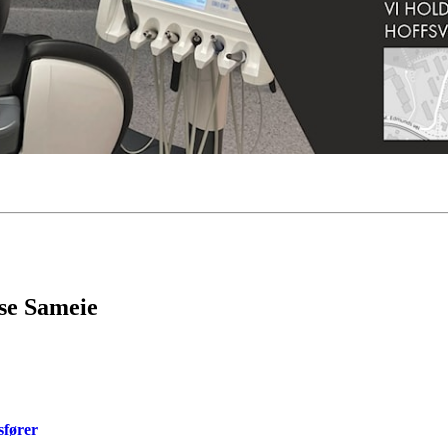
sse Sameie
sfører