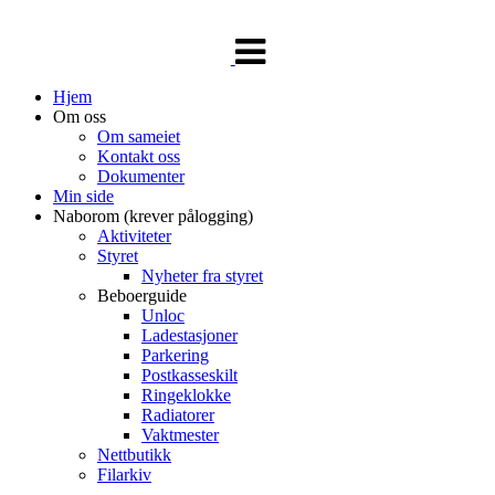
Veksle
navigasjon
Hjem
Om oss
Om sameiet
Kontakt oss
Dokumenter
Min side
Naborom (krever pålogging)
Aktiviteter
Styret
Nyheter fra styret
Beboerguide
Unloc
Ladestasjoner
Parkering
Postkasseskilt
Ringeklokke
Radiatorer
Vaktmester
Nettbutikk
Filarkiv