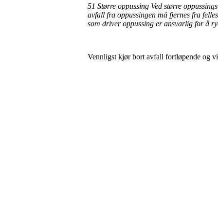
51 Større oppussing Ved større oppussings-
avfall fra oppussingen må fjernes fra fell
som driver oppussing er ansvarlig for å ryd
Vennligst kjør bort avfall fortløpende og v