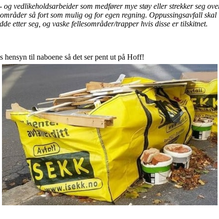
 og vedlikeholdsarbeider som medfører mye støy eller strekker seg over 
esområder så fort som mulig og for egen regning. Oppussingsavfall skal i
de etter seg, og vaske fellesområder/trapper hvis disse er tilskitnet.
is hensyn til naboene så det ser pent ut på Hoff!