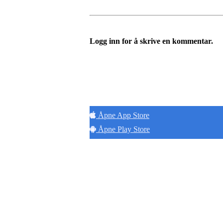
Logg inn for å skrive en kommentar.
Hold
Åpne App Store
Åpne Play Store