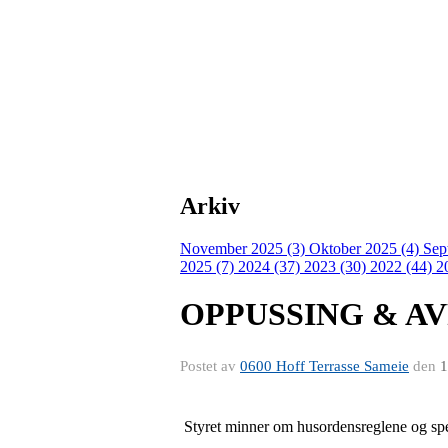
Arkiv
November 2025 (3)
Oktober 2025 (4)
Sep
2025 (7)
2024 (37)
2023 (30)
2022 (44)
2
OPPUSSING & A
Postet av
0600 Hoff Terrasse Sameie
den
1
Styret minner om husordensreglene og spe