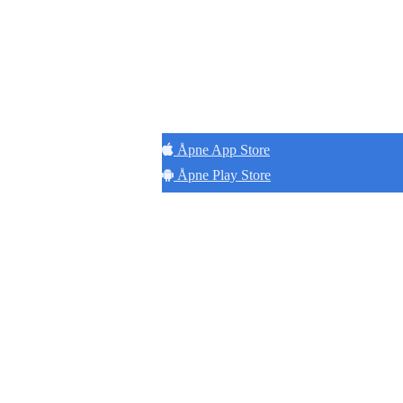
Hold
Åpne App Store
Åpne Play Store