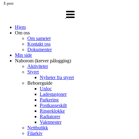
E-post
Veksle
navigasjon
Hjem
Om oss
Om sameiet
Kontakt oss
Dokumenter
Min side
Naborom (krever pålogging)
Aktiviteter
Styret
Nyheter fra styret
Beboerguide
Unloc
Ladestasjoner
Parkering
Postkasseskilt
Ringeklokke
Radiatorer
Vaktmester
Nettbutikk
Filarkiv