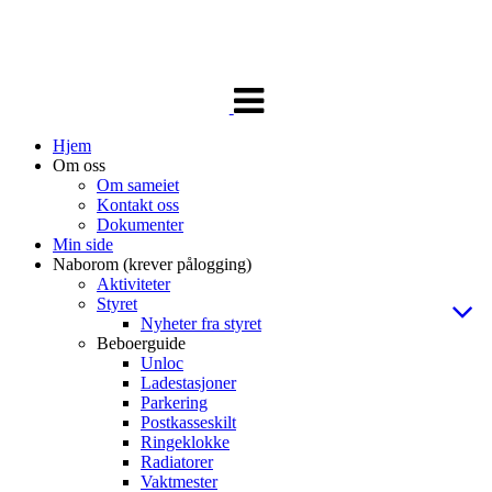
Veksle
navigasjon
Hjem
Om oss
Om sameiet
Kontakt oss
Dokumenter
Min side
Naborom (krever pålogging)
Aktiviteter
Styret
Nyheter fra styret
Beboerguide
Unloc
Ladestasjoner
Parkering
Postkasseskilt
Ringeklokke
Radiatorer
Vaktmester