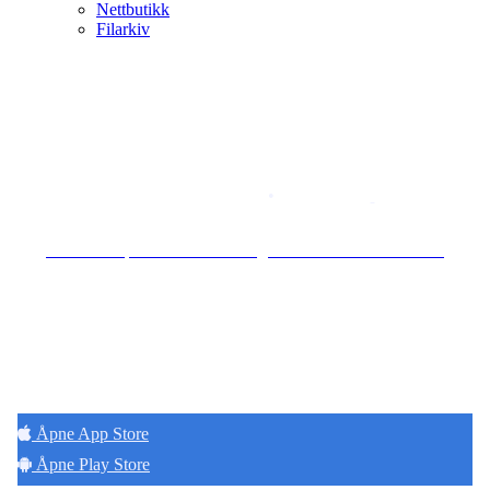
Nettbutikk
Filarkiv
Copyright © 2026
Naborom
Personvernerklæring
•
Brukervilkår
Se særskilt personvernerklæring for Hoff Terrasse Sameie
Hold deg oppdatert på det som skjer der du
bor. Last ned Naborom.
Åpne App Store
Åpne Play Store