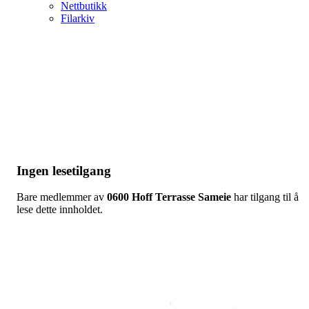
Nettbutikk
Filarkiv
Ingen lesetilgang
Bare medlemmer av
0600 Hoff Terrasse Sameie
har tilgang til å
lese dette innholdet.
Copyright © 2026
Naborom
Personvernerklæring
•
Brukervilkår