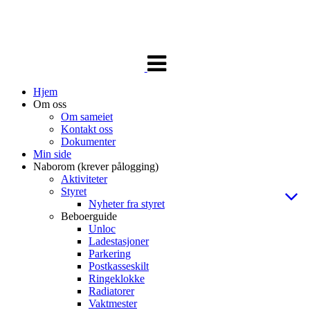
Veksle
navigasjon
Hjem
Om oss
Om sameiet
Kontakt oss
Dokumenter
Min side
Naborom (krever pålogging)
Aktiviteter
Styret
Nyheter fra styret
Beboerguide
Unloc
Ladestasjoner
Parkering
Postkasseskilt
Ringeklokke
Radiatorer
Vaktmester