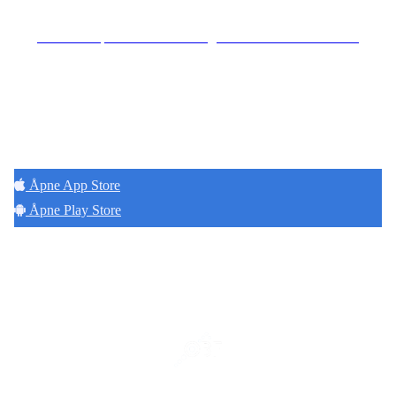
Se særskilt personvernerklæring for Hoff Terrasse Sameie
Hold deg oppdatert på det som skjer der du
bor. Last ned Naborom.
Åpne App Store
Åpne Play Store