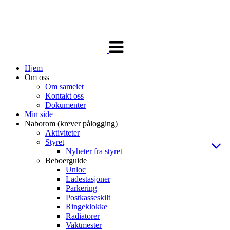
Veksle
navigasjon
Hjem
Om oss
Om sameiet
Kontakt oss
Dokumenter
Min side
Naborom (krever pålogging)
Aktiviteter
Styret
Nyheter fra styret
Beboerguide
Unloc
Ladestasjoner
Parkering
Postkasseskilt
Ringeklokke
Radiatorer
Vaktmester