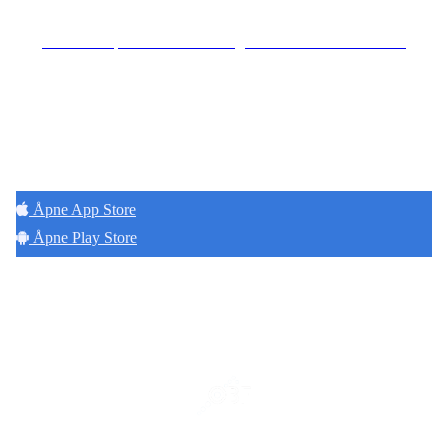
Se særskilt personvernerklæring for Hoff Terrasse Sameie
Hold deg oppdatert på det som skjer der du
bor. Last ned Naborom.
Åpne App Store
Åpne Play Store