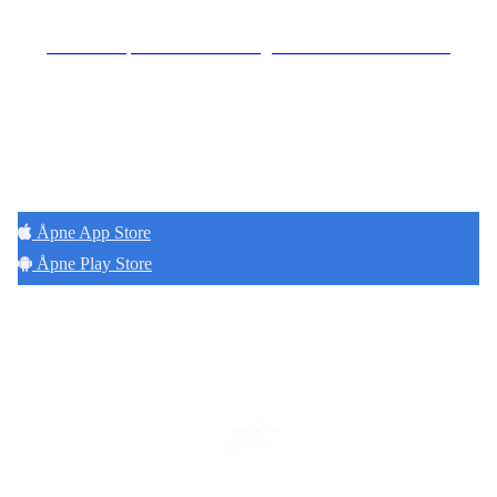
Se særskilt personvernerklæring for Hoff Terrasse Sameie
Hold deg oppdatert på det som skjer der du
bor. Last ned Naborom.
Åpne App Store
Åpne Play Store