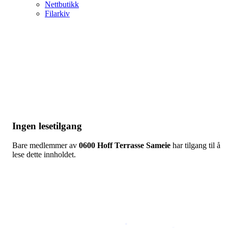
Nettbutikk
Filarkiv
Ingen lesetilgang
Bare medlemmer av
0600 Hoff Terrasse Sameie
har tilgang til å
lese dette innholdet.
Copyright © 2026
Naborom
Personvernerklæring
•
Brukervilkår