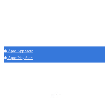
Se særskilt personvernerklæring for Hoff Terrasse Sameie
Hold deg oppdatert på det som skjer der du
bor. Last ned Naborom.
Åpne App Store
Åpne Play Store