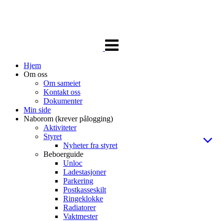
Veksle
navigasjon
Hjem
Om oss
Om sameiet
Kontakt oss
Dokumenter
Min side
Naborom (krever pålogging)
Aktiviteter
Styret
Nyheter fra styret
Beboerguide
Unloc
Ladestasjoner
Parkering
Postkasseskilt
Ringeklokke
Radiatorer
Vaktmester