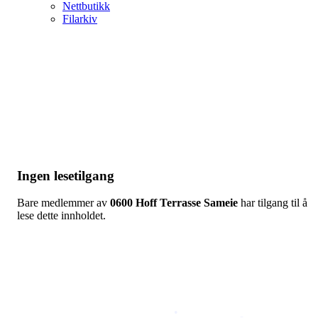
Nettbutikk
Filarkiv
Ingen lesetilgang
Bare medlemmer av
0600 Hoff Terrasse Sameie
har tilgang til å
lese dette innholdet.
Copyright © 2026
Naborom
Personvernerklæring
•
Brukervilkår