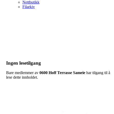
Nettbutikk
Filarkiv
Ingen lesetilgang
Bare medlemmer av
0600 Hoff Terrasse Sameie
har tilgang til å
lese dette innholdet.
Copyright © 2026
Naborom
Personvernerklæring
•
Brukervilkår