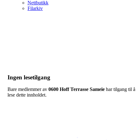
Nettbutikk
Filarkiv
Ingen lesetilgang
Bare medlemmer av
0600 Hoff Terrasse Sameie
har tilgang til å
lese dette innholdet.
Copyright © 2026
Naborom
Personvernerklæring
•
Brukervilkår