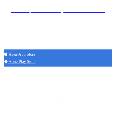
Se særskilt personvernerklæring for Hoff Terrasse Sameie
Hold deg oppdatert på det som skjer der du
bor. Last ned Naborom.
Åpne App Store
Åpne Play Store