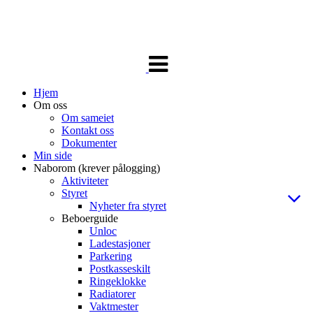
Veksle
navigasjon
Hjem
Om oss
Om sameiet
Kontakt oss
Dokumenter
Min side
Naborom (krever pålogging)
Aktiviteter
Styret
Nyheter fra styret
Beboerguide
Unloc
Ladestasjoner
Parkering
Postkasseskilt
Ringeklokke
Radiatorer
Vaktmester