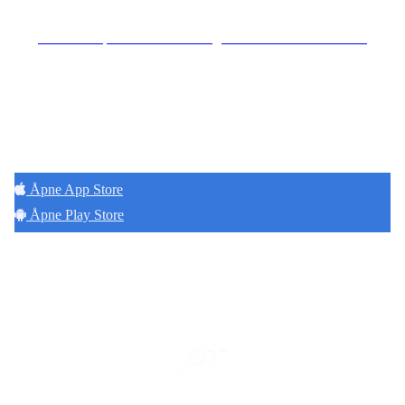
Se særskilt personvernerklæring for Hoff Terrasse Sameie
Hold deg oppdatert på det som skjer der du
bor. Last ned Naborom.
Åpne App Store
Åpne Play Store