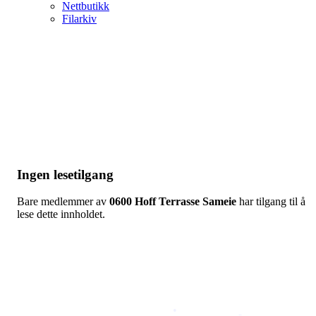
Nettbutikk
Filarkiv
Ingen lesetilgang
Bare medlemmer av
0600 Hoff Terrasse Sameie
har tilgang til å
lese dette innholdet.
Copyright © 2026
Naborom
Personvernerklæring
•
Brukervilkår