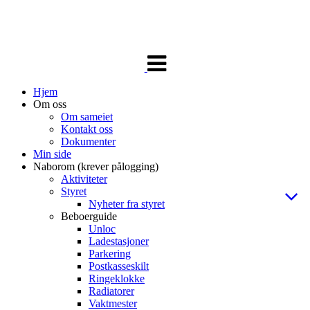
Veksle
navigasjon
Hjem
Om oss
Om sameiet
Kontakt oss
Dokumenter
Min side
Naborom (krever pålogging)
Aktiviteter
Styret
Nyheter fra styret
Beboerguide
Unloc
Ladestasjoner
Parkering
Postkasseskilt
Ringeklokke
Radiatorer
Vaktmester