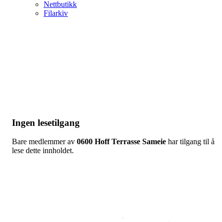
Nettbutikk
Filarkiv
Ingen lesetilgang
Bare medlemmer av
0600 Hoff Terrasse Sameie
har tilgang til å
lese dette innholdet.
Copyright © 2026
Naborom
Personvernerklæring
•
Brukervilkår