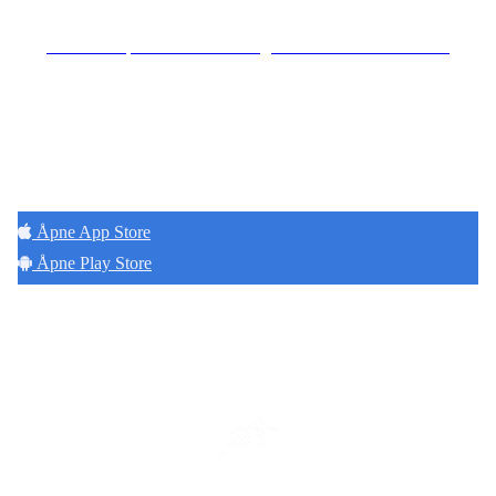
Se særskilt personvernerklæring for Hoff Terrasse Sameie
Hold deg oppdatert på det som skjer der du
bor. Last ned Naborom.
Åpne App Store
Åpne Play Store