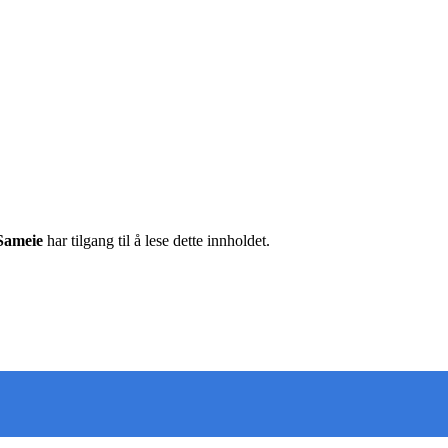
 Sameie
har tilgang til å lese dette innholdet.
 deg oppdatert på det som skjer der du bor. Last ned Nab