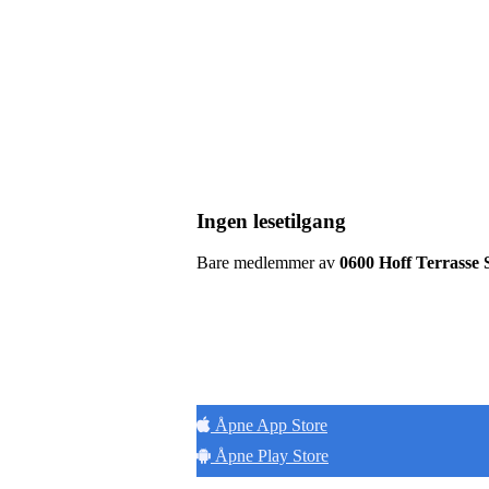
Ingen lesetilgang
Bare medlemmer av
0600 Hoff Terrasse
Hold
Åpne App Store
Åpne Play Store