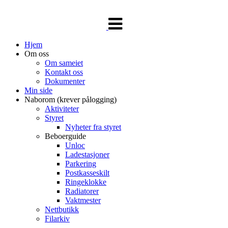
Veksle
navigasjon
Hjem
Om oss
Om sameiet
Kontakt oss
Dokumenter
Min side
Naborom (krever pålogging)
Aktiviteter
Styret
Nyheter fra styret
Beboerguide
Unloc
Ladestasjoner
Parkering
Postkasseskilt
Ringeklokke
Radiatorer
Vaktmester
Nettbutikk
Filarkiv